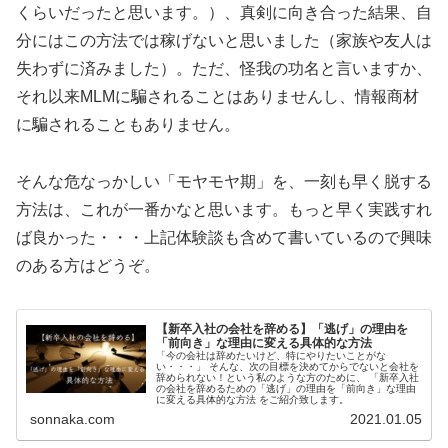
くらいだったと思います。）、真剣に向き合った結果、自
分にはこの方法では稼げないと思いました（家族や友人は
失わずに済みました）。ただ、怪我の功名と言いますか、
それ以来MLMに騙されることはありませんし、情報商材
に騙されることもありません。
そんな危なっかしい「モヤモヤ期」を、一刻も早く脱する
方法は、これが一番かなと思います。もっと早く実践すれ
ば良かった・・・上記体験談も含めて書いているので興味
のある方はどうぞ。
【新卒入社の会社を辞める】「逃げ」の理由を
「前向き」な理由に変える具体的な方法
「今の会社は辞めたいけど、特にやりたいことがな
い・・・」 そんな、次の目標を決めてからでないと会社を
辞められない！という私のような方のために、 「新卒入社
の会社を辞めるための「逃げ」の理由を「前向き」な理由
に変える具体的な方法 をご紹介致します。
sonnaka.com
2021.01.05