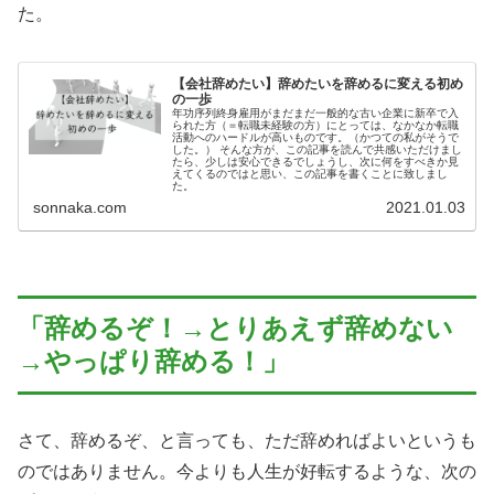
た。
【会社辞めたい】辞めたいを辞めるに変える初め
の一歩
年功序列終身雇用がまだまだ一般的な古い企業に新卒で入
られた方（＝転職未経験の方）にとっては、なかなか転職
活動へのハードルが高いものです。（かつての私がそうで
した。） そんな方が、この記事を読んで共感いただけまし
たら、少しは安心できるでしょうし、次に何をすべきか見
えてくるのではと思い、この記事を書くことに致しまし
た。
sonnaka.com
2021.01.03
「辞めるぞ！→とりあえず辞めない
→やっぱり辞める！」
さて、辞めるぞ、と言っても、ただ辞めればよいというも
のではありません。今よりも人生が好転するような、次の