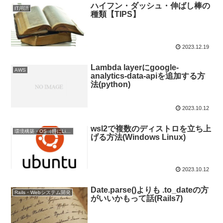
ハイフン・ダッシュ・伸ばし棒の
IT用語
種類【TIPS】
2023.12.19
Lambda layerにgoogle-
AWS
analytics-data-apiを追加する方
法(python)
2023.10.12
wsl2で複数のディストロを立ち上
環境構築・OS（特にLinux）
げる方法(Windows Linux)
2023.10.12
Date.parse()よりも .to_dateの方
Rails・Webシステム開発
がいいかもって話(Rails7)