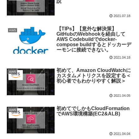
説
2021.07.18
【TIPs】【意外な解決策】
AWS
GitHubのWebhookを経由して
AWS Codebuildでdocker-
compose buildするとドッカーデ
ーモンに接続できない。
2021.04.18
初めて、Amazon CloudWatchに
AWS
カスタムメトリクスを設定する＜
初心者でもわかりやすく解説＞
2021.04.05
初めてでしかもCloudFormation
AWS
でAWS環境構築(EC2&ALB)
2021.04.04