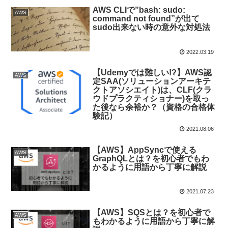
AWS CLIで”bash: sudo:
AWS
command not found”が出て
sudo出来ない時の意外な対処法
2022.03.19
【Udemyでは難しい!?】AWS認
AWS
定SAA(ソリューションアーキテ
クトアソシエイト)は、CLF(クラ
ウドプラクティショナー)を取っ
た後なら余裕か？（資格の合格体
験記）
2021.08.06
【AWS】AppSyncで使える
AWS
GraphQLとは？を初心者でもわ
かるように用語から丁寧に解説
2021.07.23
【AWS】SQSとは？を初心者で
AWS
もわかるように用語から丁寧に解