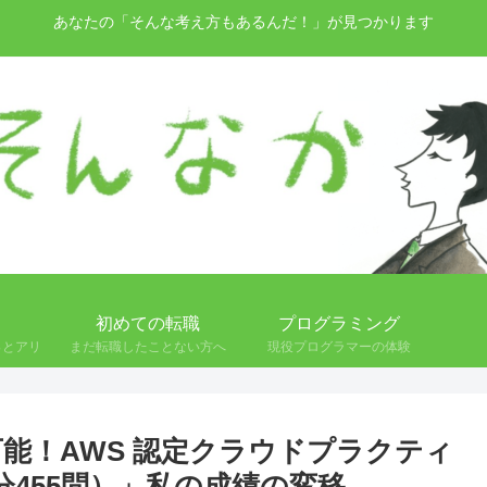
あなたの「そんな考え方もあるんだ！」が見つかります
初めての転職
プログラミング
っとアリ
まだ転職したことない方へ
現役プログラマーの体験
可能！AWS 認定クラウドプラクティ
分455問）」私の成績の変移