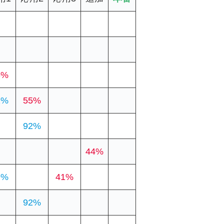
6%
2%
55%
92%
44%
9%
41%
92%