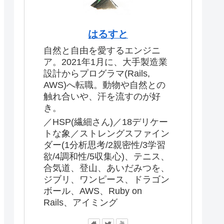
はるすと
自然と自由を愛するエンジニ
ア。2021年1月に、大手製造業
設計からプログラマ(Rails,
AWS)へ転職。動物や自然との
触れ合いや、汗を流すのが好
き。
／HSP(繊細さん)／18デリケー
トな象／ストレングスファイン
ダー(1分析思考/2親密性/3学習
欲/4調和性/5収集心)、テニス、
合気道、登山、あいだみつを、
ジブリ、ワンピース、ドラゴン
ボール、AWS、Ruby on
Rails、アイミング