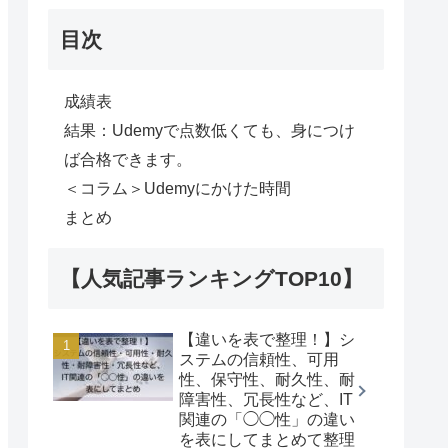
目次
成績表
結果：Udemyで点数低くても、身につけ
ば合格できます。
＜コラム＞Udemyにかけた時間
まとめ
【人気記事ランキングTOP10】
【違いを表で整理！】シ
ステムの信頼性、可用
性、保守性、耐久性、耐
障害性、冗長性など、IT
関連の「◯◯性」の違い
を表にしてまとめて整理