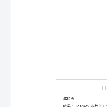
目
成績表
結果：Udemyで点数低