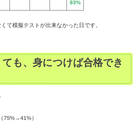
93%
なくて模擬テストが出来なかった日です。
低くても、身につけば合格でき
す
75%→41%）