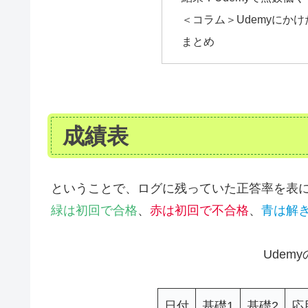
＜コラム＞Udemyにか
まとめ
成績表
ということで、ログに残っていた正答率を表
緑は初回で合格
、
赤は初回で不合格
、
青は解
Udem
日付
基礎1
基礎2
応