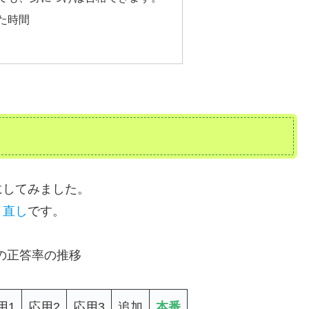
けた時間
にしてみました。
き直し
です。
yの正答率の推移
用1
応用2
応用3
追加
本番