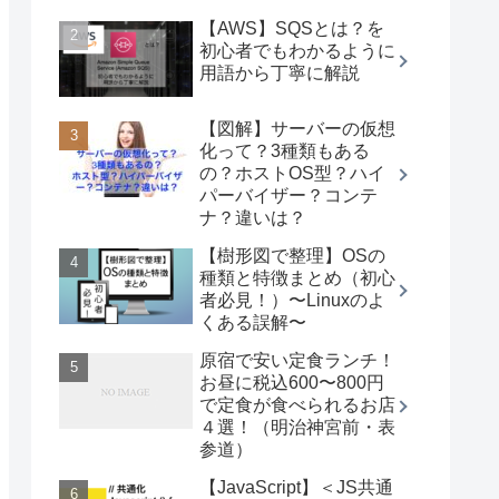
【AWS】SQSとは？を
初心者でもわかるように
用語から丁寧に解説
【図解】サーバーの仮想
化って？3種類もある
の？ホストOS型？ハイ
パーバイザー？コンテ
ナ？違いは？
【樹形図で整理】OSの
種類と特徴まとめ（初心
者必見！）〜Linuxのよ
くある誤解〜
原宿で安い定食ランチ！
お昼に税込600〜800円
で定食が食べられるお店
４選！（明治神宮前・表
参道）
【JavaScript】＜JS共通