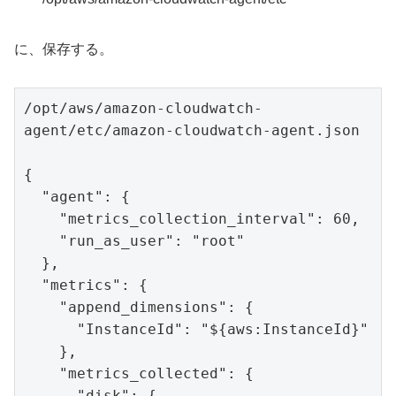
に、保存する。
/opt/aws/amazon-cloudwatch-
agent/etc/amazon-cloudwatch-agent.json

{

  "agent": {

    "metrics_collection_interval": 60,

    "run_as_user": "root"

  },

  "metrics": {

    "append_dimensions": {

      "InstanceId": "${aws:InstanceId}"

    },

    "metrics_collected": {

      "disk": {
