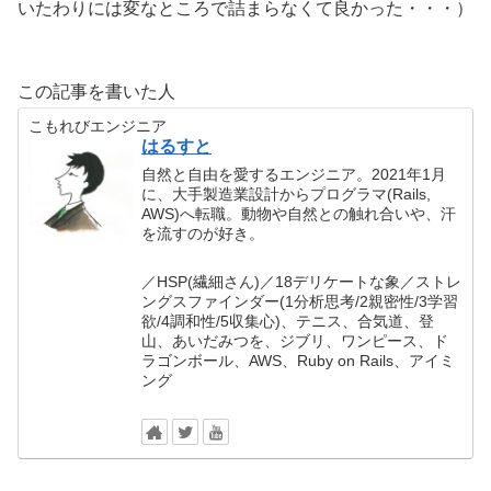
いたわりには変なところで詰まらなくて良かった・・・）
この記事を書いた人
こもれびエンジニア
はるすと
自然と自由を愛するエンジニア。2021年1月
に、大手製造業設計からプログラマ(Rails,
AWS)へ転職。動物や自然との触れ合いや、汗
を流すのが好き。
／HSP(繊細さん)／18デリケートな象／ストレ
ングスファインダー(1分析思考/2親密性/3学習
欲/4調和性/5収集心)、テニス、合気道、登
山、あいだみつを、ジブリ、ワンピース、ド
ラゴンボール、AWS、Ruby on Rails、アイミ
ング