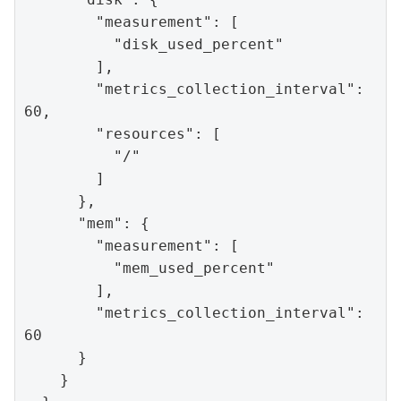
        "measurement": [

          "disk_used_percent"

        ],

        "metrics_collection_interval": 
60,

        "resources": [

          "/"

        ]

      },

      "mem": {

        "measurement": [

          "mem_used_percent"

        ],

        "metrics_collection_interval": 
60

      }

    }
