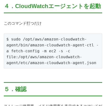
４．CloudWatchエージェントを起動
このコマンド打つだけ
$ sudo /opt/aws/amazon-cloudwatch-
agent/bin/amazon-cloudwatch-agent-ctl -
a fetch-config -m ec2 -s -c 
file:/opt/aws/amazon-cloudwatch-
agent/etc/amazon-cloudwatch-agent.json
５．確認