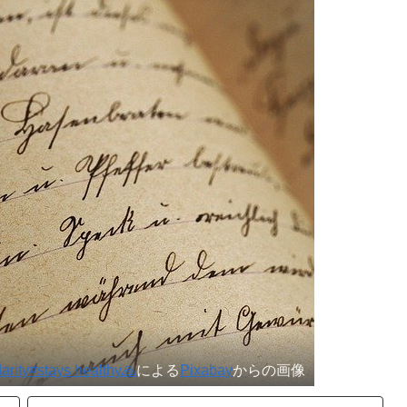
arity#stays healthy🙏
による
Pixabay
からの画像