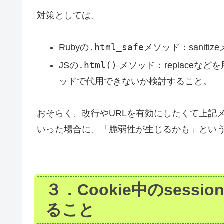
対策としては、
.html_safe
Rubyの
メソッド：sanit
.html()
JSの
メソッド：replaceな
ッドで代用できないか検討すること。
おそらく、改行やURLを有効にしたくて上記
いった場合に、「脆弱性が生じるかも」とい
３．Cookie中のsessi
ること