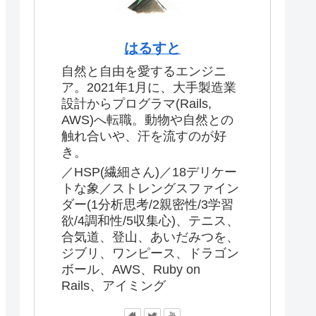
はるすと
自然と自由を愛するエンジニ
ア。2021年1月に、大手製造業
設計からプログラマ(Rails,
AWS)へ転職。動物や自然との
触れ合いや、汗を流すのが好
き。
／HSP(繊細さん)／18デリケー
トな象／ストレングスファイン
ダー(1分析思考/2親密性/3学習
欲/4調和性/5収集心)、テニス、
合気道、登山、あいだみつを、
ジブリ、ワンピース、ドラゴン
ボール、AWS、Ruby on
Rails、アイミング