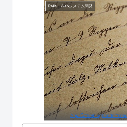
Rails・Webシステム開発
Anja🤗#helpinghands #solid