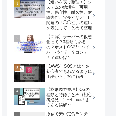
【違いを表で整理！】シ
ステムの信頼性、可用
性、保守性、耐久性、耐
障害性、冗長性など、IT
関連の「◯◯性」の違い
を表にしてまとめて整理
【図解】サーバーの仮想
化って？3種類もある
の？ホストOS型？ハイ
パーバイザー？コンテ
ナ？違いは？
【AWS】SQSとは？を
初心者でもわかるように
用語から丁寧に解説
【樹形図で整理】OSの
種類と特徴まとめ（初心
者必見！）〜Linuxのよ
くある誤解〜
原宿で安い定食ランチ！