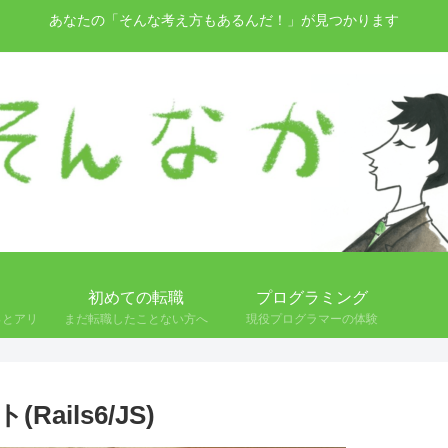
あなたの「そんな考え方もあるんだ！」が見つかります
初めての転職
プログラミング
っとアリ
まだ転職したことない方へ
現役プログラマーの体験
ils6/JS)